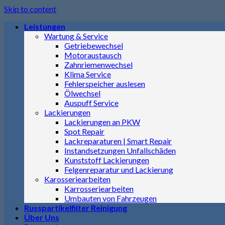
Skip to content
Leistungen
Wartung & Service
Getriebewechsel
Motoraustausch
Zahnriemenwechsel
Klima Service
Fehlerspeicher auslesen
Ölwechsel
Auspuff Service
Lackierungen
Lackierungen an PKW
Spot Repair
Lackreparaturen | Smart Repair
Instandsetzungen Unfallschäden
Kunststoff Lackierungen
Felgenreparatur und Lackierung
Karosseriearbeiten
Karrosseriearbeiten
Umbauten von Fahrzeugen
Russpartikelfilter Reinigung
Über Uns