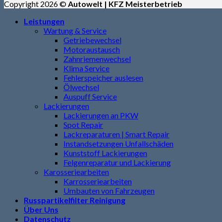
Copyright 2026 ©
Autowelt | KFZ Meisterbetrieb
Leistungen
Wartung & Service
Getriebewechsel
Motoraustausch
Zahnriemenwechsel
Klima Service
Fehlerspeicher auslesen
Ölwechsel
Auspuff Service
Lackierungen
Lackierungen an PKW
Spot Repair
Lackreparaturen | Smart Repair
Instandsetzungen Unfallschäden
Kunststoff Lackierungen
Felgenreparatur und Lackierung
Karosseriearbeiten
Karrosseriearbeiten
Umbauten von Fahrzeugen
Russpartikelfilter Reinigung
Über Uns
Datenschutz