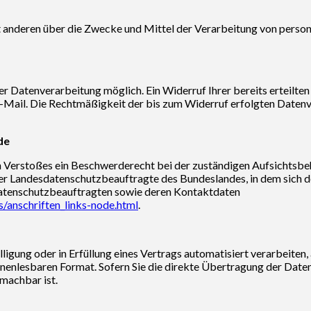
it anderen über die Zwecke und Mittel der Verarbeitung von pers
r Datenverarbeitung möglich. Ein Widerruf Ihrer bereits erteilten E
E-Mail. Die Rechtmäßigkeit der bis zum Widerruf erfolgten Daten
de
hen Verstoßes ein Beschwerderecht bei der zuständigen Aufsichtsb
er Landesdatenschutzbeauftragte des Bundeslandes, in dem sich de
 Datenschutzbeauftragten sowie deren Kontaktdaten
/anschriften_links-node.html
.
lligung oder in Erfüllung eines Vertrags automatisiert verarbeiten, 
hinenlesbaren Format. Sofern Sie die direkte Übertragung der Date
 machbar ist.