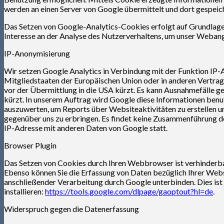
werden an einen Server von Google übermittelt und dort gespeiche
Das Setzen von Google-Analytics-Cookies erfolgt auf Grundlage v
Interesse an der Analyse des Nutzerverhaltens, um unser Weban
IP-Anonymisierung
Wir setzen Google Analytics in Verbindung mit der Funktion IP-A
Mitgliedstaaten der Europäischen Union oder in anderen Vertr
vor der Übermittlung in die USA kürzt. Es kann Ausnahmefälle ge
kürzt. In unserem Auftrag wird Google diese Informationen ben
auszuwerten, um Reports über Websiteaktivitäten zu erstellen 
gegenüber uns zu erbringen. Es findet keine Zusammenführung d
IP-Adresse mit anderen Daten von Google statt.
Browser Plugin
Das Setzen von Cookies durch Ihren Webbrowser ist verhinderba
Ebenso können Sie die Erfassung von Daten bezüglich Ihrer Webs
anschließender Verarbeitung durch Google unterbinden. Dies ist
installieren:
https://tools.google.com/dlpage/gaoptout?hl=de
.
Widerspruch gegen die Datenerfassung