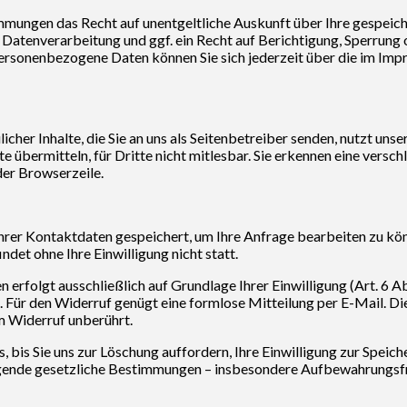
immungen das Recht auf unentgeltliche Auskunft über Ihre gespei
atenverarbeitung und ggf. ein Recht auf Berichtigung, Sperrung 
rsonenbezogene Daten können Sie sich jederzeit über die im Imp
her Inhalte, die Sie an uns als Seitenbetreiber senden, nutzt uns
e übermitteln, für Dritte nicht mitlesbar. Sie erkennen eine versch
der Browserzeile.
hrer Kontaktdaten gespeichert, um Ihre Anfrage bearbeiten zu kö
det ohne Ihre Einwilligung nicht statt.
rfolgt ausschließlich auf Grundlage Ihrer Einwilligung (Art. 6 Abs
ch. Für den Widerruf genügt eine formlose Mitteilung per E-Mail. D
 Widerruf unberührt.
 bis Sie uns zur Löschung auffordern, Ihre Einwilligung zur Speic
ende gesetzliche Bestimmungen – insbesondere Aufbewahrungsfri