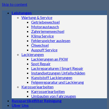
Skip to content
Leistungen
Wartung & Service
Getriebewechsel
Motoraustausch
Zahnriemenwechsel
Klima Service
Fehlerspeicher auslesen
Ölwechsel
Auspuff Service
Lackierungen
Lackierungen an PKW
Spot Repair
Lackreparaturen | Smart Repair
Instandsetzungen Unfallschäden
Kunststoff Lackierungen
Felgenreparatur und Lackierung
Karosseriearbeiten
Karrosseriearbeiten
Umbauten von Fahrzeugen
Russpartikelfilter Reinigung
Über Uns